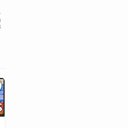
方
有
成