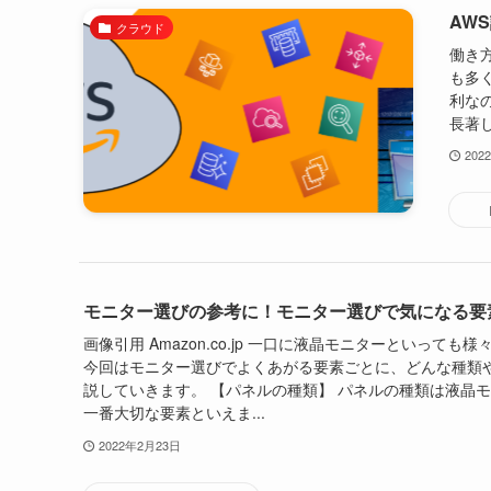
AW
クラウド
働き
も多
利な
長著し
202
モニター選びの参考に！モニター選びで気になる要
画像引用 Amazon.co.jp 一口に液晶モニターといって
今回はモニター選びでよくあがる要素ごとに、どんな種類
説していきます。 【パネルの種類】 パネルの種類は液晶
一番大切な要素といえま...
2022年2月23日