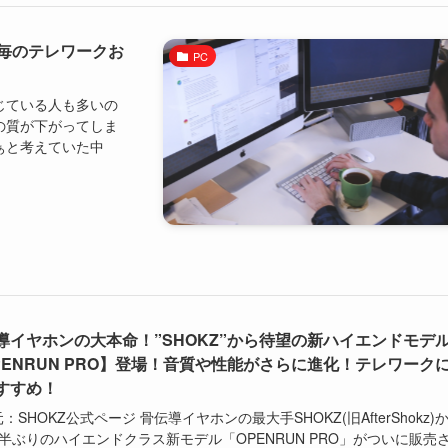
毎のテレワークお
PC
じている人も多いの
の質が下がってしま
ぁと考えていた中
導イヤホンの大本命！”SHOKZ”から待望の新ハイエンドモデ
PENRUN PRO】登場！音質や性能がさらに進化！テレワーク
すすめ！
：SHOKZ公式ページ 骨伝導イヤホンの最大手SHOKZ(旧AfterShokz)
年半ぶりのハイエンドクラス新モデル「OPENRUN PRO」がついに販売