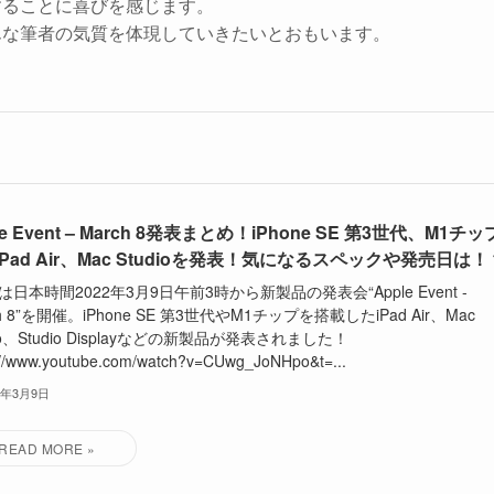
することに喜びを感じます。
んな筆者の気質を体現していきたいとおもいます。
le Event – March 8発表まとめ！iPhone SE 第3世代、M1チッ
Pad Air、Mac Studioを発表！気になるスペックや発売日は！
leは日本時間2022年3月9日午前3時から新製品の発表会“Apple Event -
ch 8”を開催。iPhone SE 第3世代やM1チップを搭載したiPad Air、Mac
dio、Studio Displayなどの新製品が発表されました！
://www.youtube.com/watch?v=CUwg_JoNHpo&t=...
2年3月9日