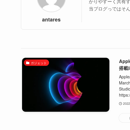
かりやすーく共有
当ブログっではそ
antares
App
ガジェット
搭載i
App
Mar
Stu
https
202