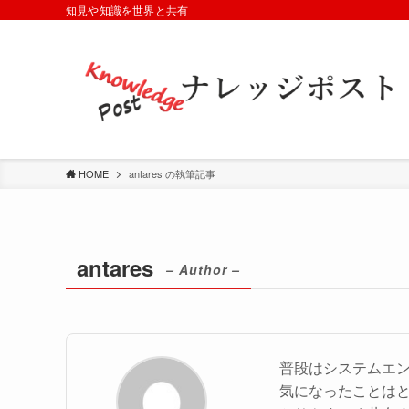
知見や知識を世界と共有
HOME
antares の執筆記事
antares
– Author –
普段はシステムエ
気になったことは